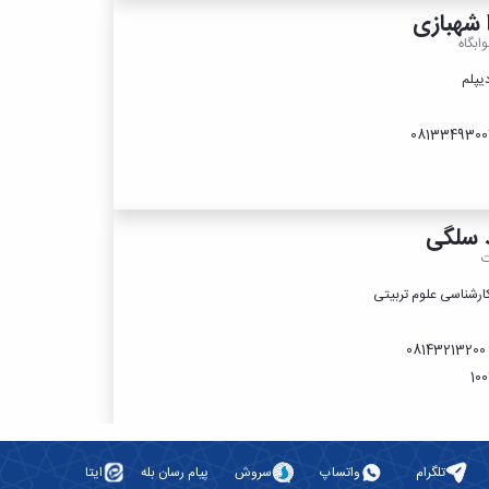
 شهبازی
ابگاه
یپلم
 سلگی
ت
ارشناسی علوم تربیتی
081
تلگرام
واتساپ
سروش
پیام رسان بله
ایتا