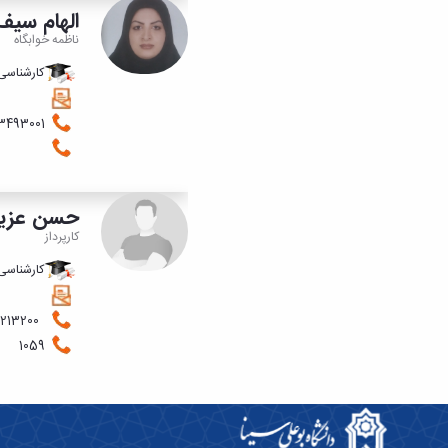
الهام سیف
ناظمه خوابگاه
کارشناسی 
08133493001
حسن عزی
کارپرداز
کارشناسی
08143213200
1059