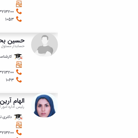
08143213200
1053
حسین بحی
حسابدار مسئول و
کارشناس
08143213200
1063
الهام آرین
رئیس اداره امور
دکتری تر
08143213200