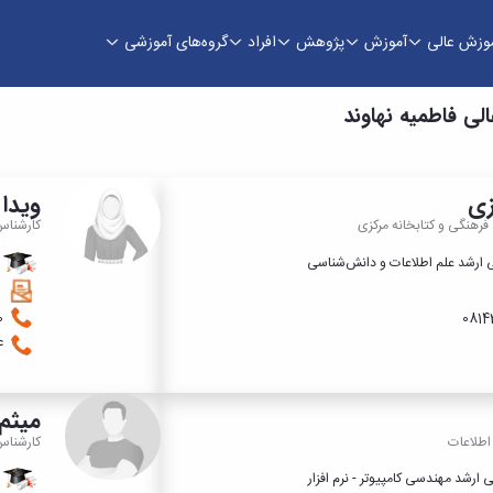
وزش عالی
آموزش
پژوهش
افراد
گروه‌های آموزشی
ی فاطمیه نهاوند
زی
ویدا
رهنگی و کتابخانه مرکزی
کارشنا
‌ ارشد علم اطلاعات و دانش‌شناسی
ک
08143213200
1074
میثم
اطلاعات
کارشناس
ارشد مهندسی کامپیوتر - نرم افزار
ک