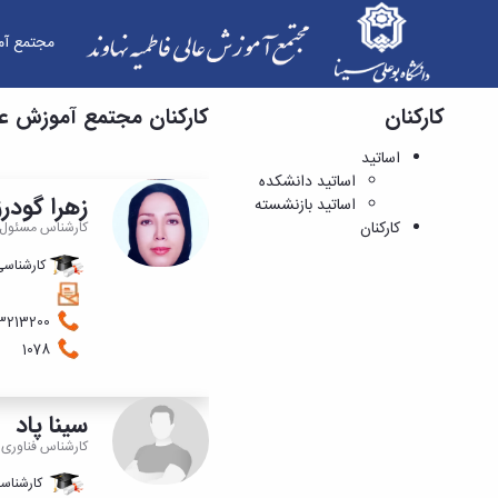
مجتمع آم
کارکنان
کارکنان - مجتمع آموزش عالی فاطمیه نهاوند
کارکنان مجتمع آموزش عال
اساتید
اساتید دانشکده
زهرا گودر
اساتید بازنشسته
کارکنان
کارشناس مسئول ف
کارشناسی
08143213200
1078
سینا پاد
کارشناس فناوری 
کارشناسی 