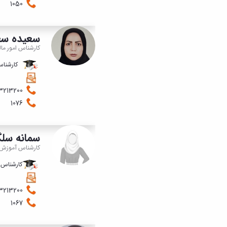
1050
سعیده سع
کارشناس امور ما
کارشناس 
08143213200
1076
سمانه سل
کارشناس آموزش
کارشناس 
08143213200
1067