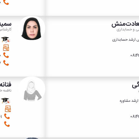
1060
ادت‌منش
سمیه
لی و حسابداری
کارشناس
ارشد حسابداری
ک
08143213200
1077
گی
فتانه
ناظمه خو
ارشد مشاوره
ک
08133493001