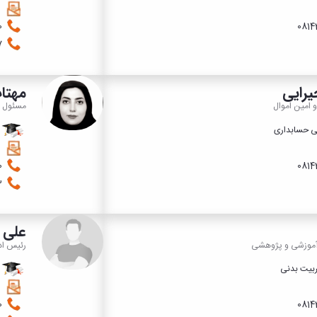
08143213200
1057
رایی
مهتا
 امین اموال
مسئول د
ی حسابداری
د
08143213200
1033
علی ز
 آموزشی و پژوهشی
رئیس اد
بیت بدنی
ک
08143213200