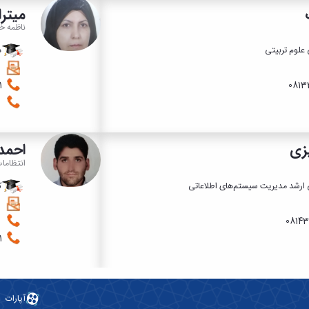
میترا
ناظمه خو
علوم تربیتی
د
08133493001
زی
احمد
انتظاما
 ارشد مدیریت سیستم‌های اطلاعاتی
ک
43213200
1001
آپارات