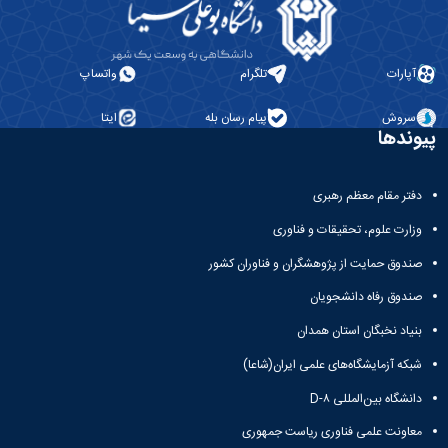
اجرایی
گیاهان
معاون
نشریات
دارویی
علمی
معاون
آپارات
تلگرام
واتساپ
دانشجویی
-
سروش
پیام رسان بله
ایتا
فرهنگی
پیوندها
دفتر مقام معظم رهبری
وزارت علوم، تحقیقات و فناوری
صندوق حمایت از پژوهشگران و فناوران کشور
صندوق رفاه دانشجویان
بنیاد نخبگان استان همدان
شبکه آزمایشگاه‌های علمی ایران(شاعا)
دانشگاه بین‌المللی D-۸
معاونت علمی فناوری ریاست جمهوری