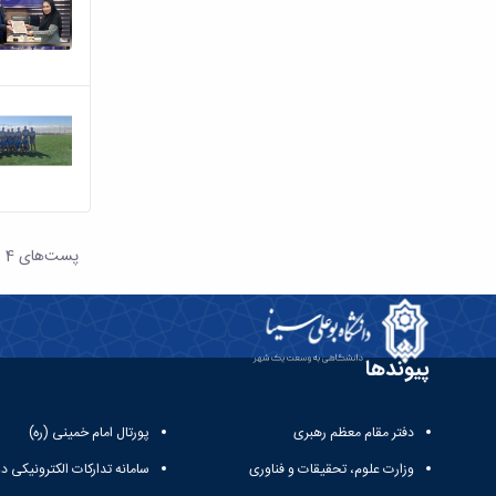
پست‌‌های 4
هر صف
پیوندها
دفتر مقام معظم رهبری
پورتال امام خمینی (ره)
وزارت علوم، تحقیقات و فناوری
سامانه تدارکات الکترونیکی د