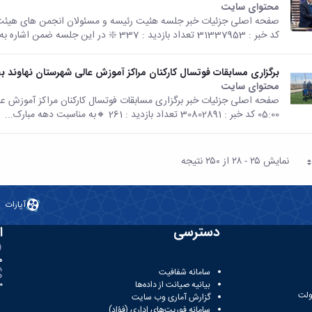
محتوای سایت
کد خبر : 31337953 تعداد بازدید : 337 ❇️ در این جلسه ضمن اشاره به جدیت فدراسیون...
برگزاری مسابقات فوتسال کارکنان مراکز آموزش عالی شهرستان نهاوند ب
محتوای سایت
05:00 کد خبر : 30802891 تعداد بازدید : 261 🔸️به مناسبت دهه مبارک...
نمایش ۲۵ - ۲۸ از ۲۵۰ نتیجه
حه
آپارات
دسترسی
ا
ه
سامانه شفافیت
بیانیه صیانت از داده‌ها
81
ولت
گزارش آماری وب‌ سایت
سامانه فوریت‌های اداری (فؤاد)