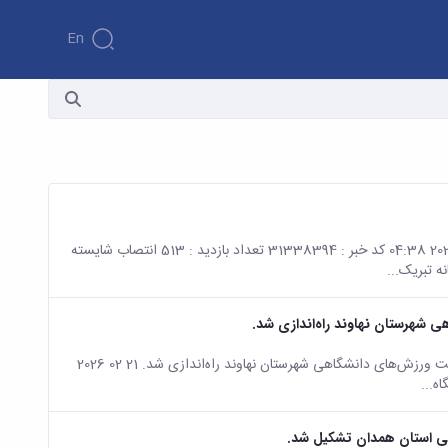
En
صفحه اصلی جزئیات خبر سرکار خانم دکتر معصومه مجیدی پرست 21 02 2026 04:38 کد خبر : 31338394 تعداد بازدید : 513 انتصاب شایسته
ه تبریک...
 شهرستان نهاوند راه‌اندازی شد.
صفحه اصلی جزئیات خبر 🔰خبر خوش برای مراکز آموزش عالی نهاوند؛ هیئت ورزش‌های دانشگاهی شهرستان نهاوند راه‌اندازی شد. 21 02 2026
 استان همدان تشکیل شد.