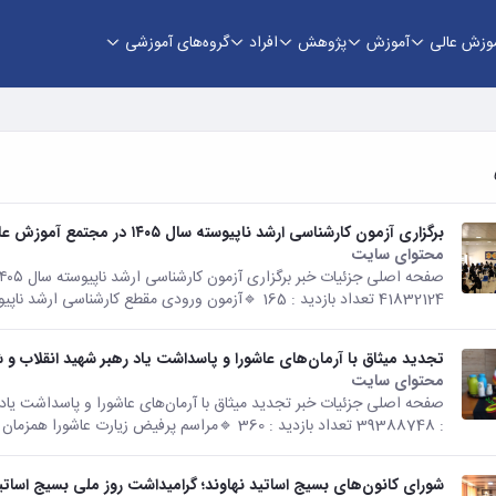
وزش عالی
آموزش
پژوهش
افراد
گروه‌های آموزشی
برگزاری آزمون کارشناسی ارشد ناپیوسته سال ۱۴۰۵ در مجتمع آموزش عالی نهاوند
محتوای سایت
41832124 تعداد بازدید : 165 🔹️آزمون ورودی مقطع کارشناسی ارشد ناپیوسته سال...
تجدید میثاق با آرمان‌های عاشورا و پاسداشت یاد رهبر شهید انقلاب 
محتوای سایت
: 39388748 تعداد بازدید : 360 🔹️مراسم پرفیض زیارت عاشورا همزمان با...
شورای کانون‌های بسیج اساتید نهاوند؛ گرامیداشت روز ملی بسیج اساتی