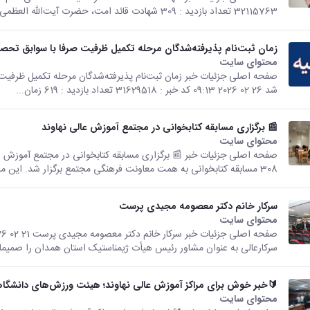
32115763 تعداد بازدید : 309 شهادت قائد امت، حضرت آیت‌الله العظمی امام...
زمان ثبت‌نام پذیرفته‌شدگان مرحله تکمیل ظرفیت صرفا با سوابق تحصیلی بهمن ماه سال۱۴۰۴_دانشگ
محتوای سایت
شد 26 02 2026 09:13 کد خبر : 31629518 تعداد بازدید : 619 زمان...
📰 برگزاری مسابقه کتابخوانی در مجتمع آموزش عالی نهاوند
محتوای سایت
308 مسابقه کتابخوانی به همت معاونت فرهنگی مجتمع برگزار شد. این مسابقه با...
سرکار خانم دکتر معصومه مجیدی پرست
محتوای سایت
سرکارعالی به عنوان مشاور رئیس هیأت ژیمناستیک استان همدان را صمیمان
🔰خبر خوش برای مراکز آموزش عالی نهاوند؛ هیئت ورزش‌های دانشگاهی
محتوای سایت