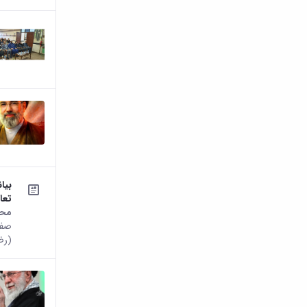
بیا
تعا
محت
صفح
(رضو