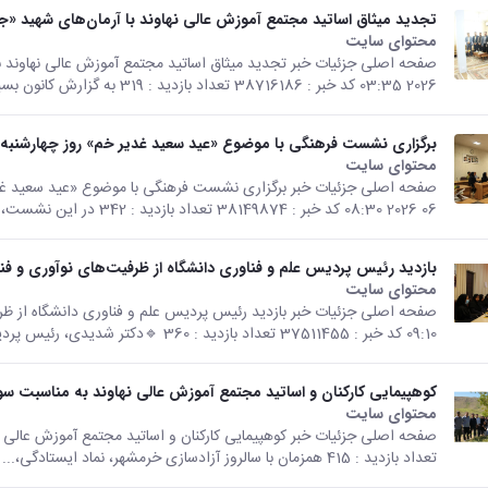
تجدید میثاق اساتید مجتمع آموزش عالی نهاوند با آرمان‌های شهید 
محتوای سایت
2026 03:35 کد خبر : 38716186 تعداد بازدید : 319 به گزارش کانون بسیج...
برگزاری نشست فرهنگی با موضوع «عید سعید غدیر خم» روز چهارشنبه ۱۳ خردادماه در مجتمع آموزش عالی نهاوند
محتوای سایت
06 2026 08:30 کد خبر : 38149874 تعداد بازدید : 342 در این نشست،...
بازدید رئیس پردیس علم و فناوری دانشگاه از ظرفیت‌های نوآوری و ف
محتوای سایت
09:10 کد خبر : 37511455 تعداد بازدید : 360 🔹️دکتر شدیدی، رئیس پردیس علم و...
کوهپیمایی کارکنان و اساتید مجتمع آموزش عالی نهاوند به مناسبت سو
محتوای سایت
تعداد بازدید : 415 همزمان با سالروز آزادسازی خرمشهر، نماد ایستادگی،...