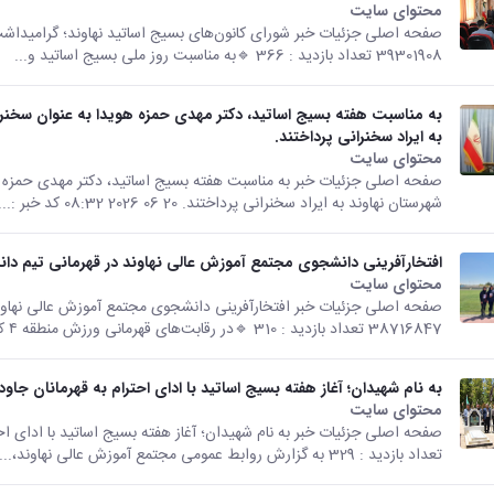
محتوای سایت
39301908 تعداد بازدید : 366 🔹️به مناسبت روز ملی بسیج اساتید و...
به ایراد سخنرانی پرداختند.
محتوای سایت
شهرستان نهاوند به ایراد سخنرانی پرداختند. 20 06 2026 08:32 کد خبر :...
افتخارآفرینی دانشجوی مجتمع آموزش عالی نهاوند در قهرمانی تیم دانش
محتوای سایت
38716847 تعداد بازدید : 310 🔹️در رقابت‌های قهرمانی ورزش منطقه ۴ کشور در...
به نام شهیدان؛ آغاز هفته بسیج اساتید با ادای احترام به قهرمانان جاود
محتوای سایت
تعداد بازدید : 329 به گزارش روابط عمومی مجتمع آموزش عالی نهاوند،...