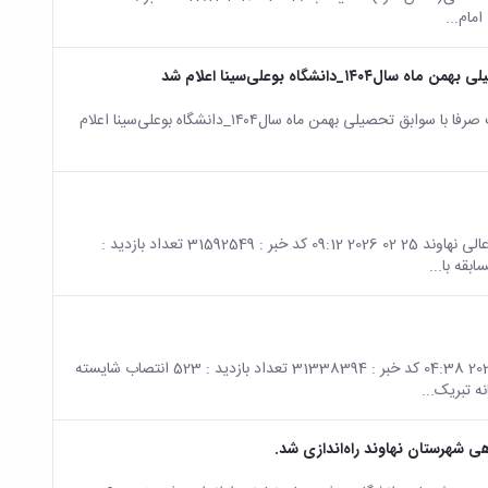
اه بوعلی‌سینا اعلام شد
صفحه اصلی جزئیات خبر زمان ثبت‌نام پذیرفته‌شدگان مرحله تکمیل ظرفیت صرفا با سوابق تحصیلی بهمن ماه سال۱۴۰۴_دانشگاه بوعلی‌سینا اعلام
صفحه اصلی جزئیات خبر 📰 برگزاری مسابقه کتابخوانی در مجتمع آموزش عالی نهاوند 25 02 2026 09:12 کد خبر : 31592549 تعداد بازدید :
صفحه اصلی جزئیات خبر سرکار خانم دکتر معصومه مجیدی پرست 21 02 2026 04:38 کد خبر : 31338394 تعداد بازدید : 523 انتصاب شایسته
ه تبریک...
 شهرستان نهاوند راه‌اندازی شد.