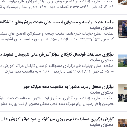
04:36 کد خبر : 31338266 تعداد بازدید : 295 🔹️در راستای پیشنهاد و نگاه...
جلسه هئیت رئیسه و مسئولان انجمن های هیئت ورزش‌های دانشگاهی
محتوای سایت
کد خبر : 31337953 تعداد بازدید : 350 ❇️ در این جلسه ضمن اشاره به جدیت فدراسیون...
برگزاری مسابقات فوتسال کارکنان مراکز آموزش عالی شهرستان نهاوند ب
محتوای سایت
05:00 کد خبر : 30802891 تعداد بازدید : 266 🔸️به مناسبت دهه مبارک...
برگزاری محفل زیارت عاشورا به مناسبت دهه مبارک فجر
محتوای سایت
همزمان با فرارسیدن ایام مبارک دهه فجر، محفل معنوی قرائت زیارت عاشورا 
گزارش برگزاری مسابقات تنیس روی میز کارکنان مرد مراکز آموزش عالی 
محتوای سایت